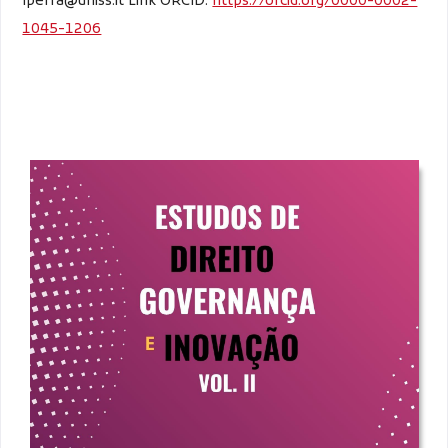
lperra@uniss.it
Link ORCID:
https://orcid.org/0000-0002-
1045-1206