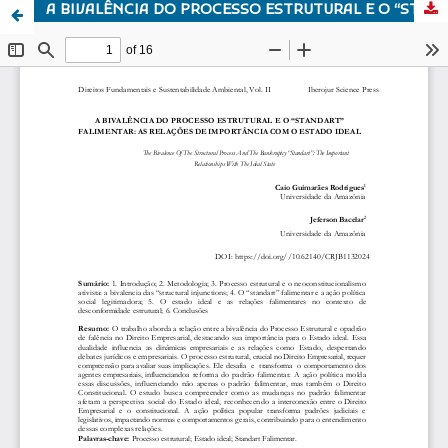
A BIVALÊNCIA DO PROCESSO ESTRUTURAL E O “STANDART” FALIMENTAR: AS RELAÇÕES DE IMPORTÂNCIA COM O ESTADO IDEAL