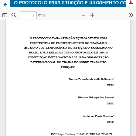
O PROTOCOLO PARA ATUAÇÃO E JULGAMENTO COM PERSPECTIVA DE ENFRENTAMENTO DO TRABALHO ESCRAVO CONTEMPORÂNEO DA JUSTIÇA DO TRABALHO NO BRASIL E SUA RELAÇÃO COM O PROTOCOLO DE 2014, À CONVENÇÃO INTERNACIONAL N. 29 DA ORGANIZAÇÃO INTERNACIONAL DO TRABALHO SOBRE