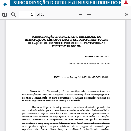
SUBORDINAÇÃO DIGITAL E A INVISIBILIDADE DO EMPREGADOR: DESAFIOS PARA O RECONHECIMENTO DAS RELAÇÕES DE EMPREGO POR MEIO DE PLATAFORMAS DIGITAIS NO BRASIL