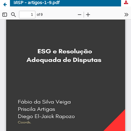
IASP - artigos-1-9.pdf