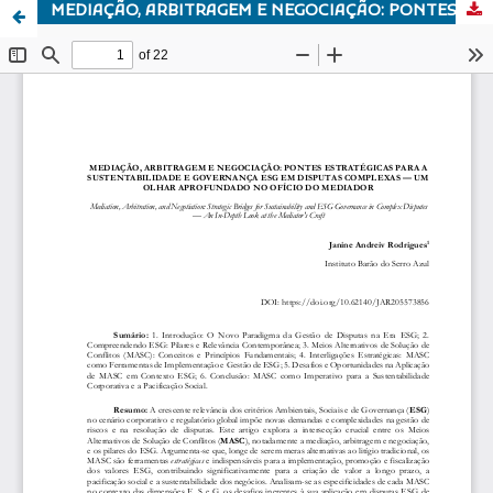
MEDIAÇÃO, ARBITRAGEM E NEGOCIAÇÃO: PONTES ESTRATÉGICAS PARA A SUSTENTABILIDADE E GOVERNANÇA ESG EM DISPUTAS COMPLEXAS — UM OLHAR APROFUNDADO NO OFÍCIO DO MEDIADOR