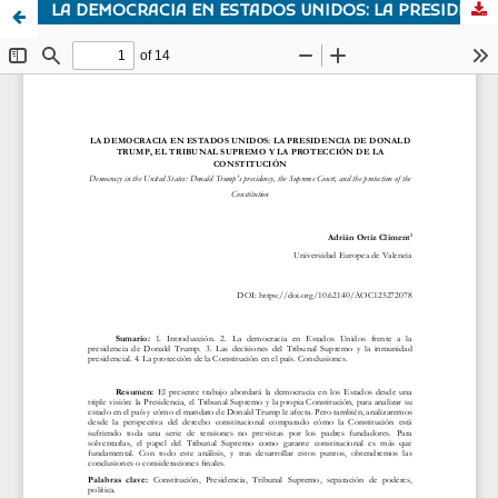
LA DEMOCRACIA EN ESTADOS UNIDOS: LA PRESIDENCIA DE DONALD TRUMP, EL TRIBUNAL SUPREMO Y LA PROTECCIÓN DE LA CONSTITUCIÓN