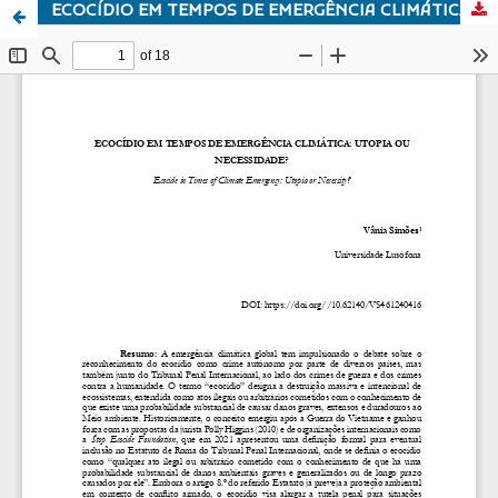
ECOCÍDIO EM TEMPOS DE EMERGÊNCIA CLIMÁTICA: UTOPIA OU NECESSIDADE?