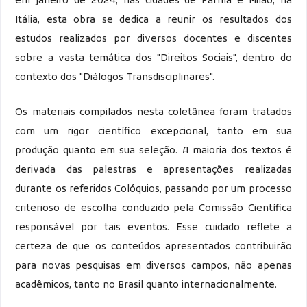
em janeiro de 2024, nas cidades de Parma e Milão, na
Itália, esta obra se dedica a reunir os resultados dos
estudos realizados por diversos docentes e discentes
sobre a vasta temática dos "Direitos Sociais", dentro do
contexto dos "Diálogos Transdisciplinares".
Os materiais compilados nesta coletânea foram tratados
com um rigor científico excepcional, tanto em sua
produção quanto em sua seleção. A maioria dos textos é
derivada das palestras e apresentações realizadas
durante os referidos Colóquios, passando por um processo
criterioso de escolha conduzido pela Comissão Científica
responsável por tais eventos. Esse cuidado reflete a
certeza de que os conteúdos apresentados contribuirão
para novas pesquisas em diversos campos, não apenas
acadêmicos, tanto no Brasil quanto internacionalmente.