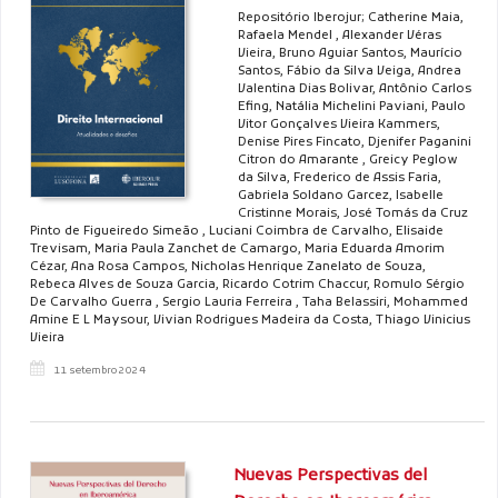
Repositório Iberojur; Catherine Maia,
Rafaela Mendel , Alexander Véras
Vieira, Bruno Aguiar Santos, Maurício
Santos, Fábio da Silva Veiga, Andrea
Valentina Dias Bolivar, Antônio Carlos
Efing, Natália Michelini Paviani, Paulo
Vitor Gonçalves Vieira Kammers,
Denise Pires Fincato, Djenifer Paganini
Citron do Amarante , Greicy Peglow
da Silva, Frederico de Assis Faria,
Gabriela Soldano Garcez, Isabelle
Cristinne Morais, José Tomás da Cruz
Pinto de Figueiredo Simeão , Luciani Coimbra de Carvalho, Elisaide
Trevisam, Maria Paula Zanchet de Camargo, Maria Eduarda Amorim
Cézar, Ana Rosa Campos, Nicholas Henrique Zanelato de Souza,
Rebeca Alves de Souza Garcia, Ricardo Cotrim Chaccur, Romulo Sérgio
De Carvalho Guerra , Sergio Lauria Ferreira , Taha Belassiri, Mohammed
Amine E L Maysour, Vivian Rodrigues Madeira da Costa, Thiago Vinicius
Vieira
11 setembro 2024
Nuevas Perspectivas del