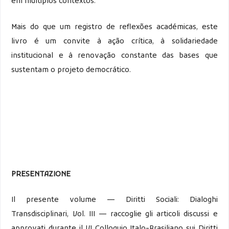
em múltiplos contextos.
Mais do que um registro de reflexões académicas, este
livro é um convite à ação crítica, à solidariedade
institucional e à renovação constante das bases que
sustentam o projeto democrático.
PRESENTAZIONE
Il presente volume — Diritti Sociali: Dialoghi
Transdisciplinari, Vol. III — raccoglie gli articoli discussi e
approvati durante il VI Colloquio Italo-Brasiliano sui Diritti